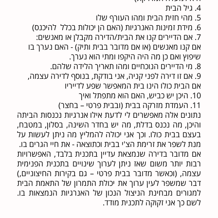
4. גיל הבית
5. מהי חזית הבית ומהו העורף שלו
6. מידת זמינות האנרגיות (האם הן יכולות בכלל להיכנס)
7. אם הדיירים קנו את הבית/הדירה מקבלן או מאנשים:
אם קנו מאנשים (או אם מדובר בבית ותיק) - האם נערך בו
שיפוץ ואם כן מה היה היקפו ומתי הוא נערך.
8. מי הדיירים הנוכחיים ומהו תאריך הלידה שלהם.
9. אם זו דירה לפני קניה, אני בודקת, בנוסף לדירה עצמה,
אם הבית כולו הינו בית המאפשר שפע לדייריו
10. היכן יש כביש, האם הוא מתפתל ואיך
11. העמדת מזרקה בבית (ובבית פרטי – בחצר)
נתונים אלה מאפשרים לי לדעת אילו אנרגיות נכנסות הביתה
והיכן, מה נכנס בדלת, מה יש בחדר השינה, בסלון, במטבח,
בעצם בבית כולו. וכך אני יכולה להמליץ מה ניתן לעשות על
מנת לשפר את זרימת הצ'י בבית וכתוצאה - את חיי הגרים בו.
אם מדובר בדירה שנמצאת עדיין בתכנית בלבד, האפשרויות
רבות יותר משום שאז ניתן לערוך שינויים בתכנית הפנימית
עצמה, (וכאשר מדובר בבית פרטי – גם בקירות החיצוניים,)
דבר שמשפר לעין ערוך את יכולת התמרון של התאמת הבית
למגורים מבחינת הניצול הנכון של האנרגיות הנמצאות בו.
לשם כך אני זקוקה לתכנית מודד.