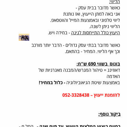
הליווי:
כאשר מדובר בבית עסק -
אני באה למתן הייעוץ, ואז נותנת
ליווי טלפוני ובאמצעות המייל והווטסאפ.
הליווי ניתן לשנה.
היעוץ כולל התייחסות לגינה
- במידה ויש.
כאשר מדובר בבתי עסק גדולים - הדבר יותר מורכב
וכך אף הליווי. המחיר - בהתאם.
בונוס בשווי 690 ש"ח:
דאוזינג = טיהור המגרש/המבנה מאנרגיות של
האדמה
באמצעות שיטת הגיאוביולוגיה
- כלול במחיר!
להזמנת ייעוץ – 052-3328438
ביקור נוסף:
בסיום ביצוע המלצות הייעוץ עד תום שנה -
החל מ -