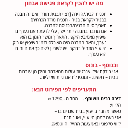
מה יש להכין לקראת פגישת אבחון
תכנית הבית/הדירה [רצוי תכנית מודד, ואם זה מבנה
בבניה/לקראת בניה - תכנית מודד הכרחית]
תאריך סיום הבניה/הכניסה למבנה.
אם מדובר במבנה יותר ישן, עלי לדעת האם נערך בו
שיפוץ מאסיבי: היקפו, התאריך ומשך הזמן בו הוא
נערך, והאם המבנה היה מאוכלס בזמן השיפוץ או ריק.
הייעוץ מתחיל בבוקר ויש לשריין לשם כך את היום בו
הוא נערך.
ובנוסף - בונוס
אני בודקת אילו אנרגיות עולות מהאדמה והיכן הן עוברות
בבית – דאוזינג - ומנטרלת אנרגיות שליליות.
התעריפים לפי הפירוט הבא:
דירה בבית משותף
- החל מ -.1790 ₪
הליווי:
כאשר מדובר בייעוץ בבית שגרים בו –
אני באה למתן הייעוץ, ואז נותנת
ליווי טלפוני ובאמצעות המייל והווטסאפ.