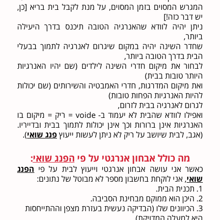
המגרש המסוים בזמן המסוים, על מנת לקבל בית בריא [כן,
יש דבר כזה!]
ניתן יהיה לוודא שהאנרגיה הטובה תיכנס בדרך היעילה
ביותר,
שחדר השינה יהיה במקום שיגרום לאנרגיה לתמוך בבעלי
הבית בדרך הטובה ביותר,
לבחור את מיקום חדרי השינה לילדים (שם יהיו האנרגיות
היותר טובות בבית)
ואת מיקום המדרגות, חדרי האמבטיה והשירותים (שם יכולות
להיות האנרגיות הפחות טובות)
לגרום לאנרגיה בבית לזרום,
ואפילו לוודא שהבית לא יעמוד ב- voide = ריק = מיקום בו
האנרגיות אינן ברורות וכך אינן יכולות לתמוך בבית ובדייריו.
(אגב, לבית שיושב על ריק לא ניתן לעשות ייעוץ
פנג שואי
).
מה כולל אבחון אנרגטי על
פי
הפנג שואי
:
כאשר אני עושה אבחון אנרגטי וייעוץ לבית על פי
הפנג
שואי
, אני לוקחת בחשבון מספר לא מבוטל של נתונים:
1. תכנית הבית.
2. היכן הוא ממוקם מבחינת הסביבה.
3. הכיוונים שלו (הבדיקה נעשית בעזרת מצפן וההתייחסות
היא למעלה המדויקת)