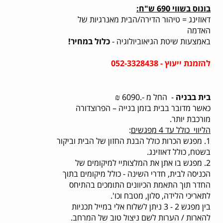
בונוס בשווי 690 ש"ח:
דאוזינג = טיהור הדירה/הבית מאנרגיות של
האדמה
באמצעות שיטת הגיאוביולוגיה -
כלול במחיר!
להזמנת ייעוץ - 052-3328438
בית בבניה
- החל מ -.6090 ₪
כאשר מדובר בבית בזמן בנייה – הפרוצדורה
מורכבת יותר.
הליווי כולל עד 4 מפגשים
:
1. מפגש הכרות כולל הבנת החזון של הבית וביקור
בשטח, כולל דאוזינג.
2. מפגש בו אתן את המלצותיי למיקומים של
הכניסה לבית, חדרי השינה - כולל מיקומים בתוך
החדר תוך התאמת הכיוונים התומכים בהתיחס
לתאריכי הלידה, סלון, מטבח וכו'.
בין מפגש 2 - 3 ניתן לשלוח אלי במייל תכניות
להארות / הערות לשם ניצול טוב של המרחב.