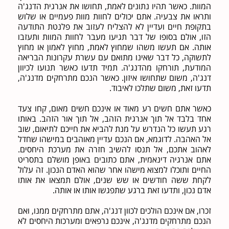
המוות. כאשר תהיו נתונים לאמת, תחושו את אנרגית הדנג'ה
ותראו את צבעיה. אתם יכולים לחוות מוות פעמיים או שלוש
בתקופת חיים ועדיין לא להצליח לעזוב את פלנטת התודעה
הזו, אולם בסופו של דבר תגיעו מעבר לחוות המוות ותעזבו
אותה. אם תעשו משהו שמחוץ לאמת, מחוץ לאמון או מחוץ
לתשוקה, כל דבר שאינו מתואם עם עשרת עקרונות הבריאה
המודעת, תורחקו מהדנג'ה. תמיד תדעו כאשר תנועו לכיוון
דנג'ה, משום שתחושו איזון. כאשר הנכם מתרחקים מדנג'ה,
תדעו זאת, משום שתלכו לאיבוד.
כאשר אתם חשים רע מאוד או אינכם חשים מאום, קחו צעד
אחד בלבד אל תוך אנרגית הזהב, אל תוך אור הזהב. באותו
רגע תעשו כל הנדרש על מנת להביא את חייכם לתיאום, שוב
אל האהבה. לדוגמא, אם הנכם עדיין מאוהבים במישהו שחדל
לאהוב אתכם, אל תנסו להשיב חזרה את מערכת היחסים.
אתם אנרגיה דינאמית, אתם כתובים באופן מושלם בתסריט
החיים ותוכלו למצוא מישהו אחר שהוא האדם הנכון. זה עלול
לקחת ששה חודשים או שש שנים, אולם תמצאו את אותו
אדם נכון, ותדעו זאת ברגע שתפגשו אותו או אותה.
זכרו, אם אינכם הולכים לכוון דנג'ה, אתם מתרחקים ממנו, ואם
הנכם מתרחקים מדנג'ה, אינכם נרפאים ומערכות היחסים לא