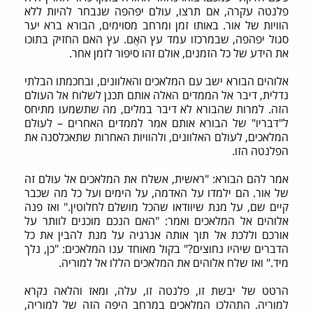
פלנטה עקרה, אם תרצו, עולם יפהפה שנבחר להיות ללא
הוויות של אור. באותו זמן ומרחב מסוימים, הבורא ברא יער
סגול יפהפה, שבמרכזו עמד עץ האֶם. עץ האם החזיק בתוכו
את הידע של כל הזמנים, אולם זהו סיפור לזמן אחר.
אלוהים הבורא ישב עם המלאכים והאלוונים, ובחכמתו הבלתי
נדלית, דיבר אל הממדים האלה אותם תכנן לשלוח אל העולם
הזה. למרות שהבורא לא דיבר במלים, מה שתשמעו מתיחס
ל"דבריו" של הבורא אותם אמר לממדים האחרים – לעולם
המלאכים, לעולם האלוונים, ולהוויות האחרות שתאכלסנה את
הפלנטה הזו.
אמר להם הבורא: "ראשית, אשלח את המלאכים אל עולם זה
של אור. הם ילמדו על האדמה, על הימים ועל כל מה שכבר
קיים שם, על מנת שיוודאו שהכל מושלם לחלוטין." ואז פנה
אלוהים אל המלאכים ואמר: "האם הנכם מוכנים לוותר על
אורכם וללכת אל תוך אותה אנרגיה על מנת להבין את כל
הדברים שיהיו נחוצים?" בקול מאוחד ענו המלאכים: "כן, נלך
מיד." ואז שלח אלוהים את המלאכים הללו אל למוריה.
הרטט של יבשת זו, פלנטה זו, עלה, ומאז והלאה נקרא
למוריה. התהלכו המלאכים במרחב היפה הזה של למוריה,