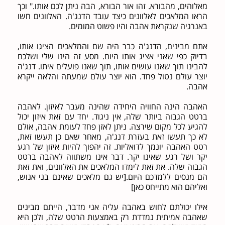
מאלוהים, מהבורא. זהו אור הבורא, הבה ניתן לכם אותו." וכך
הראו המלאכים לאלוונים כיצד עובד הדנג'ה. האלוונים חשו
באנרגיה שנקראת אהבה והיו פשוט המומים.
אתם מבינים, הדנג'ה כבר היה שם והמלאכים הציגו אותו,
בדיוק כפי שאני אציג אותו היום. מסע זה הינו שלי ושלכם
להבינו תוך שאנו עושים אותו, תוך שאנו פועלים איתו. דנג'ה
יוצר עולם נטול פחד. הוא יוצר עולם שמעתה והלאה ייקרא
אהבה.
האהבה הינה החוויה היחידה שהינה מעבר לאיזון. לאהבה
ברטט הגבוה ביותר שלה, אין ניגוד. יחד עם זאת איזון יכול
להגיע לכל מקום שירצה. ניתן לאזן פחד לעומת אהבה, אולם
לא כך תעשו זאת בעזרת דנג'ה, מאחר שאם כן תעשו זאת,
רטט האהבה יונמך לדואליות. זה יהפוך להיות איזון של רגע
יקר ושל רגע שאינו יקר. דבר אינו משתווה לאהבה ברטט
הגבוה שלה. את זאת לימדו המלאכים את האלוונים, ואת זאת
הם מנסים ללמדכם היום.[יש גם מלאכים שאינם בני אנוש,
ואליהם הוא מתייחס כאן]
אילו יכולתם לחוש באהבה עליה אני מדבר, הייתם מבינים
שאהבה אמיתית נמדדת רק באמצעות הרטט שלה, ולכן היא