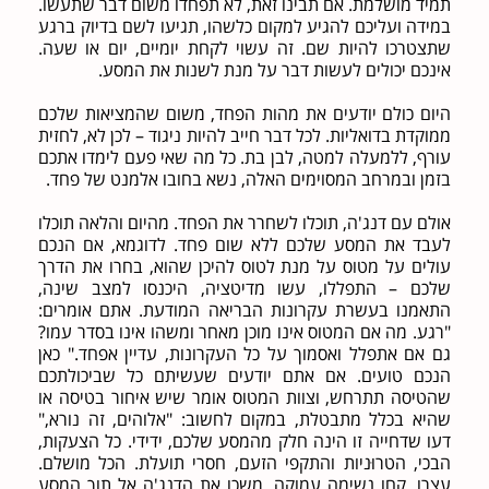
תמיד מושלמת. אם תבינו זאת, לא תפחדו משום דבר שתעשו.
במידה ועליכם להגיע למקום כלשהו, תגיעו לשם בדיוק ברגע
שתצטרכו להיות שם. זה עשוי לקחת יומיים, יום או שעה.
אינכם יכולים לעשות דבר על מנת לשנות את המסע.
היום כולם יודעים את מהות הפחד, משום שהמציאות שלכם
ממוקדת בדואליות. לכל דבר חייב להיות ניגוד – לכן לא, לחזית
עורף, ללמעלה למטה, לבן בת. כל מה שאי פעם לימדו אתכם
בזמן ובמרחב המסוימים האלה, נשא בחובו אלמנט של פחד.
אולם עם דנג'ה, תוכלו לשחרר את הפחד. מהיום והלאה תוכלו
לעבד את המסע שלכם ללא שום פחד. לדוגמא, אם הנכם
עולים על מטוס על מנת לטוס להיכן שהוא, בחרו את הדרך
שלכם – התפללו, עשו מדיטציה, היכנסו למצב שינה,
התאמנו בעשרת עקרונות הבריאה המודעת. אתם אומרים:
"רגע. מה אם המטוס אינו מוכן מאחר ומשהו אינו בסדר עמו?
גם אם אתפלל ואסמוך על כל העקרונות, עדיין אפחד." כאן
הנכם טועים. אם אתם יודעים שעשיתם כל שביכולתכם
שהטיסה תתרחש, וצוות המטוס אומר שיש איחור בטיסה או
שהיא בכלל מתבטלת, במקום לחשוב: "אלוהים, זה נורא,"
דעו שדחייה זו הינה חלק מהמסע שלכם, ידידי. כל הצעקות,
הבכי, הטרוּניות והתקפי הזעם, חסרי תועלת. הכל מושלם.
עצרו, קחו נשימה עמוקה, משכו את הדנג'ה אל תוך המסע