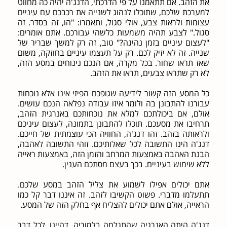
את הזהב. אם תתאמנו על פי הדרכתי, הדנג'ה יהיה כה מחווט
למערכת שלכם, שתוכלו לנהוג לשנייה את רכבכם עם עיניים
עצומות ולראות צבע, אולי סגול, ותאמרו: "הו, זה בסדר. זה
סגול." לצבע תהיה משמעות כלשהי עבורכם. אתם אומרים:
"לעצום עיניים בזמן נהיגה?" טוב, זה רק למשך שבריר של
שנייה. זה לא יזיק לכם. רק על תעצמו עיניים בחוזקה, משום
שאז תראו שחור. בכל מקרה, אם הנכם נינוחים במסע הזה,
לא רק שתראו צבעים, תראו את הזהב.
כל המסע הזה קשור לידיעה שגופכם הפיזי אינו אלא נוכחות
עבורנו להתבונן בה ולומר איזו עבודה נפלאה הנכם עושים.
אולם, אם ביכולתכם למלא את נוכחותכם באנרגית הזהב,
תרחיבו את מסעכם. תוכלו להתבונן בתמונה, לעצום עיניכם
ולראותה בזהב. זהו דנג'ה, החוויה הכי עוצמתית של חייכם.
דנג'ה הינו התשובה לכל שאלותיכם. זוהי התשובה לאהבה,
הבנת האהבה באמצעות המרחב והזמן הזה, באמצעות ראייה
ללא שימוש בעיניים. בכך בעצם מסתכם הענין.
אתם יכולים אפילו לשמוע את צליל הזהב במסע שלכם.
תתעלמו מדברי. פשוט הקשיבו לזהב. זה איננו דבר קל כמו
הראייה, אולם אתם יכולים להצליח אף בחלק הזה של המסע.
דנג'ה היתה האנרגיה שהתגלמה בלמוריה, דהיינו, לכל דבר