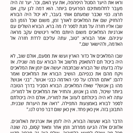
וראו את היער הסגול היפהפה, את עץ האם, וכו'. יער זה היה
מעֶבר לחלומותיכם הפרועים ביותר. הוא דמה לגן עדן, אם
תרצו. כפי שכבר שמעתם אותי בעבר, לא יכול היה הבורא
להחזיק שם את המלאכים לאורך זמן, משום שכל הזמן הם
שבו אליו חזרה על מנת לספר לו מה ברא. הבורא השלים עם
אנרגיות המלאכים משום היותם מלאי ריגושים עקב מראה
עיניהם. אמר הבורא: "טוב, עתה עליכם לרדת חזרה אל
האדמה, ולהישאר שם."
שבו המלאכים אל כדור הארץ ועשו את מסעם, אולם שוב, לא
היה ביכול תם להתאפק מלשוב אל הבורא עם מה שגילו. אז
עלה בדעתו של הבורא שבחכמה יעשה אם יזמן את המלאכים
ויקח מהם את כנפיהם. הושיב הבורא את המלאכים ואמר
להם: "אתם תהלכו על פני האדמה כבני אנוש". "בני אנוש?
מהו בן אנוש?" שאלו המלאכים. הבורא הסביר בדרך הטובה
ביותר שיכול, מהו בן אנוש, והחזיר את המלאכים אל למוריה.
עתה לא היה ביכולתם לעזוב את למוריה, אולם היה ביכולתם
לספר לבורא באמצעות התפילה. "ראה את היערות שבנית.
התבונן בזה. אין כאן פחד. אין כאן שום דבר פרט לנו."
הדבר הבא שעשה הבורא, היה לזמן את אנרגיות האלוונים.
אלוונים אלה הגיעו ממרחב וזמן אחר ומאוד קסום, כה שונה
מכל מה שיכלו למצוא בלמוריה. אולם היה זה מרחב חדש