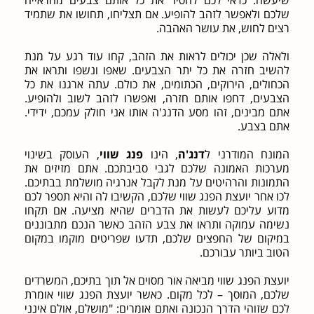
שלכם ולאפשר לזהב להופיע. אם תצליחו, תחושו את שתמיד
רצים לחוש, את עושר האהבה.
ולאלה שכן יכולים לראות את הזהב, קחו עוד רגע על מנת
להשיב חזרה את כל יתר הצבעים. שאפו ונשפו ותראו את
הכחולים, הירוקים, הכתומים, את כולם. עתה ארגנו את כל
הצבעים, דחפו אותם חזרה, ואפשרו לזהב לשוב ולהופיע.
אתם מבינים, זהו מסע הדנג'ה אותו אני חולק עמכם, ידידי.
אתם בצבע.
המונח המודרני ל
דנג'ה
, הינו
פנג שווי
, העוסק בשינוי
מערכות האמונה שלכם לגבי סביבתכם. אתם מזיזים את
התמונות והרהיטים על מנת לקבל אנרגיה מושלמת בבתיכם.
לכו אחר יועצת הפנג שווי שלכם, הקשיבו לה והיא תספר לכם
מדוע עליכם לעשות את הדברים שהיא מציעה. אם תקחו
נשימה עמוקה ותראו את צבע הזהב כאשר הנכם מתבוננים
במיקום של החפצים שלכם, תדעו שפריטים מוקמו במקום
הטוב ביותר עבורכם.
יועצת הפנג שווי מביאה אור מסוים אל תוך בתיכם, המשרדים
שלכם, המוסך – לכל מקום. כאשר יועצת הפנג שווי אומרת
לכם שזוהי הדרך הנכונה ואתם אומרים: "מושלם, אולם אינני