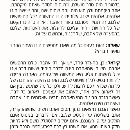
בלמוריה היה סדר מושלם, וזה היה הסדר שאתם מיקמתם.
אתם מיקמתם ולכן הוא היה, ומה שהיה ישנו, ומה שישנו הינו
אלוהים, אלוהים ישנו. אלוהים הינו התשובה לכל החיפושים
שלכם. זה תמיד מסתכם באור האהבה. אלוהים הינו הקסם
של כל ההוויות ויהיה עליכם להעלות את האנרגיות שלכם
במסע זה של אהבה, של דנג'ה, ותחשבו על זה.
שאלה:
האם בעצם כל מה שאנו מחפשים הינו העדר הפחד
מאיזון הבורא?
קיראל:
כן. בהעדר פחד, יש אך ורק אהבה. כולם מחפשים
אהבה, משום שהאהבה הינה הדבר היחיד ששום דבר אינו
יכול להשתוות אליו. היא המשווה של עצמה. האהבה צריכה
להיות הבסיס לכל השיפוט שלכם. האהבה הינה ההרחבה של
כל מה שכדאי לכם לרצות לחוש. ולכן, כל מה שתעשו, בין אם
זה לאהוב אדם אחר, לאהוב את עצמכם, לאהוב כל דבר.
כאשר הנכם מבינים מהי האהבה, תבינו שאלוהים הינו אהבה
ושאהבה הינה אלוהים.
כאשר הנכם נמצאים בתוך מטוס ואתם חשים שמשהו קורה,
אתם בשליטה על המסע שלכם. אם הדברים במטוס אינם
הולכים על פי רצונכם, אתם יכולים להסתלק משם ולא להיות
חלק מאותו מסע. אם משהו רץ לכם לפתע לפני הרכב בזמן