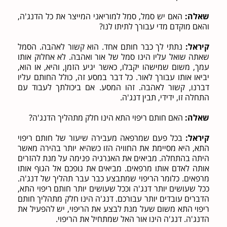
שאלה:
האם יש סמל, סמל למוריאני המייצר את כל הדנג'ה,
והאם מוקדם מדי עבורך לתיתו לנו?
קיראל:
נתתי לך כבר חותם אחד. הוא קשור לאהבה. הסמל
שאתה שואל עליו הינו סמל של אור ואהבה. לא אחלוק אותו
עמך, משום שמישהו יקבלו, כאשר יגיע הזמן, והיא, או הוא,
יביאו אותו עבורך לאור. כל דבר במסע זה, כולל החותם עליו
דברנו, קשור לאהבה. זהו המסע. אם ביכולתך לעבוד עם
התחלה זו, ידידי, תבין דנג'ה.
שאלה:
האם חותם ריפוי התא הינו חלק מתהליך הדנג'ה?
קיראל:
בכל פעם שמרפאה מעבירה שיעור של חותם ריפוי
התא, היא מסיימת את החוויה הזו כשהיא יותר בהירה מאשר
היתה בהתחלה. מביאים את האנרגיה פנימה על מנת להזרים
אותה לאדם אותו מרפאים. מביאים את גופכם אל הגוף אותו
מרפאים. כלומר הריפוי שמתבצע כבר עבר תהליך של דנג'ה.
ככל שעושים יותר דנג'ה וככל שעושים יותר חותם ריפוי התא,
הדברים עובדים יותר עבורכם. דנג'ה הינו חלק מתהליך חותם
ריפוי התא משום שעל מנת לבצע את הריפוי, יש להפעיל את
הדנג'ה. דנג'ה הינו אור האל שמתחיל את הריפוי.