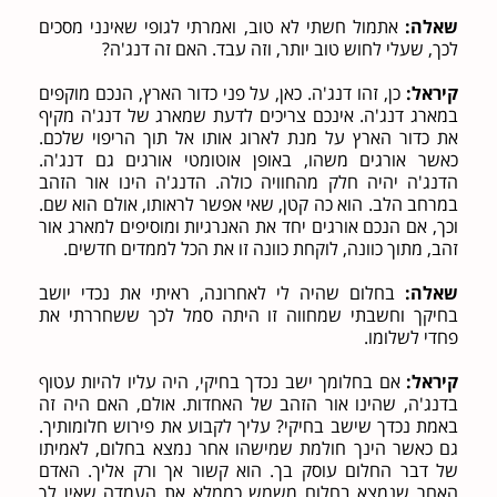
שאלה:
אתמול חשתי לא טוב, ואמרתי לגופי שאינני מסכים
לכך, שעלי לחוש טוב יותר, וזה עבד. האם זה דנג'ה?
קיראל:
כן, זהו דנג'ה. כאן, על פני כדור הארץ, הנכם מוקפים
במארג דנג'ה. אינכם צריכים לדעת שמארג של דנג'ה מקיף
את כדור הארץ על מנת לארוג אותו אל תוך הריפוי שלכם.
כאשר אורגים משהו, באופן אוטומטי אורגים גם דנג'ה.
הדנג'ה יהיה חלק מהחוויה כולה. הדנג'ה הינו אור הזהב
במרחב הלב. הוא כה קטן, שאי אפשר לראותו, אולם הוא שם.
וכך, אם הנכם אורגים יחד את האנרגיות ומוסיפים למארג אור
זהב, מתוך כוונה, לוקחת כוונה זו את הכל לממדים חדשים.
שאלה:
בחלום שהיה לי לאחרונה, ראיתי את נכדי יושב
בחיקך וחשבתי שמחווה זו היתה סמל לכך ששחררתי את
פחדי לשלומו.
קיראל:
אם בחלומך ישב נכדך בחיקי, היה עליו להיות עטוף
בדנג'ה, שהינו אור הזהב של האחדות. אולם, האם היה זה
באמת נכדך שישב בחיקי? עליך לקבוע את פירוש חלומותיך.
גם כאשר הינך חולמת שמישהו אחר נמצא בחלום, לאמיתו
של דבר החלום עוסק בך. הוא קשור אך ורק אליך. האדם
האחר שנמצא בחלום משמש כממלא את העמדה שאין לך