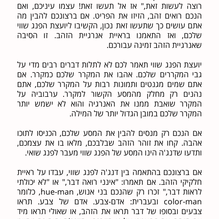
רוצה לעשות זאת," אז אל תעשו זאת! עצמו עיניכם, ואם
הנכם רואים זהב, הזיזו את הפריט. אם ברצונכם להבין מה
אתם עושים כך שתעשו זאת נכון, הקשיבו ליועצת הפנג שווי
שלכם, ואז התאמנו בראיית אנרגיית הזהב. זו הסיבה
שאנרגיית הזהב זמינה עבורכם.
יועצת הפנג שווי תאמר לכם לא לתלות דברים רבים מדי על
גבי המקררים שלכם. אהבו את המקרר שלכם כמקרר. אם
אתם שמים מגנטים ותמונות רבות על המקרר שלכם, אתם
נהנים רק מחלק מהמסע הקשור למקרר. ערבוביה על
המקרר שואבת ממנו את האנרגיה והוא לא ישמש יותר
המקרר שלכם במובן הגדול יותר של המילה.
אם הנכם רק מנסים להבין את המסע שלכם, הכניסו לתוכו
אהבה. קחו את זוהר הזהב שבלבכם, מלאו בו את עצמכם,
ותדעו שדנג'ה הינו המסע של הפנג שווי מעבר לפנג שואי.
אם ברצונכם בהתאמה בין דנג'ה לפנג שווי, עבדו על ראיית
חלקיקי הזהב. אם תאמרו: "אינני רואה דבר," או "לא יכולתי
לראות דבר," זכרו רק שהנכם בני אנוש, hue-man, כלומר
color-man ובעברית: אדם-צבע. אדם של צבע. תראו
צבעים ובסופו של דבר תראו את הזהב, או שאולי תראו מיד