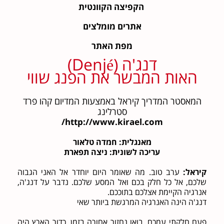
הקפיצה הקוונטית
אתרים מומלצים
מפת האתר
דנג'ה (Denjé)
האות המבשר את הפנג שווי
המאסטר המדריך קיראל באמצעות המדיום קהו פרד
סטרלינג
http://www.kirael.com/
מאנגלית: חמדה טלאור
עריכה לשונית: ניצה תפארת
קיראל:
ערב טוב. מה שאומר היום יוחדר אל האני הגבוה
שלכם, אל כל חלק בכם ואל המסע שלכם. נדבר על דנג'ה,
אנרגיה הקיימת אצלכם בתוככם.
דנג'ה הינה האנרגיה המרגשת ביותר שאי
פעם חלקתי עמכם. בואו נחזור אחורה בזמן. כדור הארץ היה