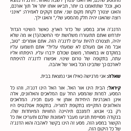
כאן, וככל שתתאמנו בו יותר, תביאו אותו יותר אל תוך אורכם,
והאגו יצטרך לקחת מקום שני. אתם זקוקים לאמירה: "אינני
רוצה שהאגו יהיה חלק מהמסע שלי," והאגו ילך.
הדנג'ה ארוג במסע של כדור הארץ. כאשר השינוי הגדול
יתרחש ואתם תתעוררו משלושת ימי החשכה(1) או מה שלא
יהיה, תצטרכו להיות ערים לדנג'ה הזה. אתם אומרים: "טוב,
אבל מה אם מעולם לא שמעתי עליו?" אתם תשמעו עליו
במוקדם או במאוחר, משום שכולם ידברו עליו. היפתחו אליו
עתה, בתקופה של טרום שינוי. אפשרו לדנג'ה להיפתח
לאורכם כך שתבינו הכל באור של אהבה.
שאלה:
אני מרגישה כאילו אני נמצאת בבית.
קיראל:
הבית הינו אור האל. אור האל הינו דנג'ה, וזהו כל
המסע. למרות שהמסע החל עם המלאכים והאלוונים, אלה
אינן האנרגיות היחידות אותן אי פעם תכירו. המלאכים
והאלוונים התקיימו בתקופת למוריה. בתקופת אטלנטיס היו
רק בני אנוש. לזמנכם תיהיינה החוויות המיוחדות שלו.
בנקודה מסויימת תגיעו מעבר לאמונות שלכם ותעריכו את כל
הקשור במסע הזה. מסע זה הינו בקשר לאהבה והוא הדנג'ה
של כל היקום הזה.