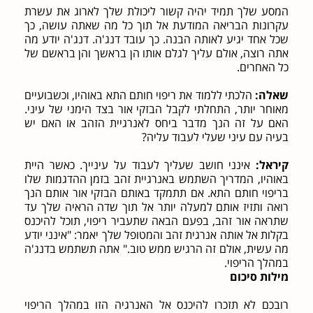
המסע שלך תמיד יהיה קשור ליכולת שלך לארוג את עשרת
עקרונות הבריאה המודעת אל תוך כל מה שאתה עושה, כך
שכל אחד יגיע לאותה הבנה. כך עובד דנג'ה. דנג'ה יודע מה
אתה רוצה, אולם עליך לגלם אותו הן בראשך והן בראשם של
כל האחרים.
שאלה:
הלכתי ללמוד את ריפוי חותם התא באוהיו, וכשבועיים
מאוחר יותר, התחלתי לקבל הבזקי אור בצד הימני של עיני.
האם על זה הנך מדבר ביחס לאנרגיית הזהב או האם יש
בעיה עם עיני שעלי לעבוד עליה?
קיראל:
אינני חושב שעליך לעבוד על עינייך. כאשר היית
באוהיו, המדריך השתמש באנרגיית זהב בזמן ההדגמות שלו
בריפוי חותם התא. אם תתמקד באותם הבזקי אור אותם הנך
רואה ותזיז אותם למעלה יותר אל תוך שדה הראיה שלך עד
שתראה אור זהב, בפעם הבאה שתעביר ריפוי, תוכל להיכנס
בקלות אל אותה אנרגית זהב והמטופל שלך יאמר: "אינני יודע
מה עשית, אולם זה הרגיש ממש טוב." אתה תשתמש בדנג'ה
במהלך הריפוי.
מילות סיכום
רובכם לא תזכרו להיכנס אל האנרגיה הזו במהלך הריפוי