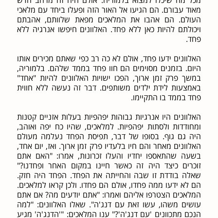
מאוד עבורם. הם הגיעו אל האור הזה ופעלו ביחד עם מלאכי
העולם. הם אהבו את המלאכים מפאת שלוותם, אהבתם
ויכולתם להיות כאן ללא פחד. האלוונים חיפשו אנרגיה ללא
פחד.
האלוונים ידעו פחד, אולם לא כה רב כפי שאתם מכירים אותו
היום. בזמנים מסוימים הם חוו פחד בממד שלהם. בלמוריה,
במשך פרק זמן ארוך, הפכו ישויות האלוונים להיות "אחד"
באמצעות לידת ילדים משותפים. דבר זה נעשה ללא חווית
פחד בממד בו התקיימו.
האלוונים היו אנרגיות גבוהות יפהפיות בעלות אזניים קטנות
ומחודדות ולסתות יפהפיות. למלאכים, שהיו כח יפה ואוהב,
היה גם גוף. בסופו של דבר, תפיסת הפחד נעלמה מעולם
האלוונים מאחר והם חיו בלעדיו פרק זמן ארוך. ואז, יום אחד,
בשעה שהתאספו יחדיו והעלו זכרונות, אמרו: "האם אתם
זוכרים כיצד היה זה כאשר חיינו במקום האחר ופחדנו?"
שאלה בודדת זו שבה והחייתה את הפחד. הפחד היה חזק.
הם לא ידעו ממה פחדו, אולם הם פחדו. ולכן קראו למלאכים.
המלאכים הצטרפו אליהם ואמרו: "אתם יודעים מה? אם אתם
עושים משהו, עשו זאת עם דנג'ה". שאלו האלוונים: "למה
הנכם מתכוונים 'עם דנג'ה'?" ענו המלאכים: "'הדנג'ה' מגיע