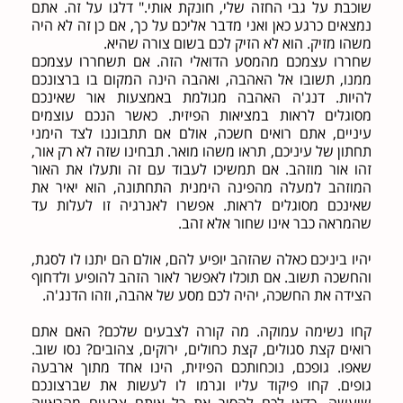
שוכבת על גבי החזה שלי, חונקת אותי." דלגו על זה. אתם
נמצאים כרגע כאן ואני מדבר אליכם על כך, אם כן זה לא היה
משהו מזיק. הוא לא הזיק לכם בשום צורה שהיא.
שחררו עצמכם מהמסע הדואלי הזה. אם תשחררו עצמכם
ממנו, תשובו אל האהבה, ואהבה הינה המקום בו ברצונכם
להיות. דנג'ה האהבה מגולמת באמצעות אור שאינכם
מסוגלים לראות במציאות הפיזית. כאשר הנכם עוצמים
עיניים, אתם רואים חשכה, אולם אם תתבוננו לצד הימני
תחתון של עיניכם, תראו משהו מואר. תבחינו שזה לא רק אור,
זהו אור מוזהב. אם תמשיכו לעבוד עם זה ותעלו את האור
המוזהב למעלה מהפינה הימנית התחתונה, הוא יאיר את
שאינכם מסוגלים לראות. אפשרו לאנרגיה זו לעלות עד
שהמראה כבר אינו שחור אלא זהב.
יהיו ביניכם כאלה שהזהב יופיע להם, אולם הם יתנו לו לסגת,
והחשכה תשוב. אם תוכלו לאפשר לאור הזהב להופיע ולדחוף
הצידה את החשכה, יהיה לכם מסע של אהבה, וזהו הדנג'ה.
קחו נשימה עמוקה. מה קורה לצבעים שלכם? האם אתם
רואים קצת סגולים, קצת כחולים, ירוקים, צהובים? נסו שוב.
שאפו. גופכם, נוכחותכם הפיזית, הינו אחד מתוך ארבעה
גופים. קחו פיקוד עליו וגרמו לו לעשות את שברצונכם
שיעשה. כדאי לכם להסיר את כל אותם צבעים מהראייה