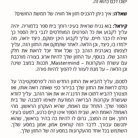
ישנו לכם כהוא זה.
שאלה:
איך ניתן להכניס חזון אל חוויה של חמשת החושים?
קיראל:
בוא נניח שראית בעיני רוחך בית ספר בלמוריה. יהיה
עליך לקבוע את כל הפרטים המוחלטים לגבי בית הספר כך
שיהיו לו כבר חיים. עליך לקבוע היכן ימוקם, כיצד יראה, מה
ילמדו בו, כיצד, וכן הלאה. לאחר שתמקם את החזון הזה, עליך
לצפותו באנרגית הזהב כך שכל אחד יוכל לראות את חלק
הזהב שלו. בנוסף, על החזון שלך להיות ארוג בצורה מורכבת
עם עשרת העקרונות – Mastermind, תכנות במצב שינה
וכן הלאה – על מנת לעזור לו להפוך להיות פורה.
לסכום, עליך להביא את החזון החדש הזה ל'פרספקטיבה' על
כולם לראות את החזון שלך בבירור כפי שאתה רואה אותו, ואז
תצטרך להביא לתוכו את הדנג'ה או את אור הזהב. עליך לוודא
שעשרת עקרונות הבריאה המודעת יתאימו למבנה של בית
הספר שלך. התחל עם האמת, שהיא העקרון הראשון. מהי
האמת? האמת היא, שבית הספר אינו קיים כרגע, למעט בעיני
רוחך. אם זה המצב, גרום לו להיות כה בהיר בראשך, שהוא
יתגשם עבורך. לדבר הזה קוראים אמון, אמון במסע שלך.
השתמש בכל אחד מהעקרונות במסע זה של החזון שלך.