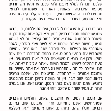
שלכם ותנו לו למלא אתכם ולהקיפכם. אז תהיו משוחררים
מטיפת האנרגיה הכאוטית האחרונה שעמדתם לברוא.
תמתינו לדבר הבא שיתרחש, ביודעכם שתקלה קלה זו הינה
חלק מהמסע. בצורה זו הנכם מאמצים את העקרונות.
בעזרת דנג'ה, תהיו ערים לכל דבר, ואם התפללתם, וכו', תדעו
שתגיעו למחוז חפצכם בדיוק בזמן, ולא דקה אחת קודם לכן. זו
השורה התחתונה. אתם אומרים: "טוב קיראל, זה לא נשמע
הגיוני, משום שאתה שלחת אותי לשם ואני הלכתי, לאחר
שאמרתי את תפילותיי וכל היתר." שוב, בואו נניח שמשהו
משתבש עם מנועי המטוס. אנו בממד ההדרכה רוצים שזה
יתוקן, ולכן אנו בוראים סיטואציה בה קוראים למכונאים. אין
טעם להיכנס ליאוש ותסכול משום שאתם עלולים לאחר. אנו
הגַנו עליכם. כל מה שמתרחש נוגע לכם. אם אתם עושים את
שהנכם אמורים – להתפלל, מדיטציה וכו', אינכם צריכים
לדאוג לגבי שום דבר. אין זה משנה להיכן הנכם מתוכננים
להגיע. אתם תגיעו לשם בזמן הנכון. הבינו זאת. אנו בעולם
הרוחות, תמיד שומרים עליכם. זוהי אהבה.
אם הנכם חולמים, או חושבים שאתם חולמים והדברים
שמתרחשים אינם נחמדים, חזרו והתבוננו שוב באותם
דברים. תגלו שהם נחמדים. אתם אומרים: "לא, מפלצת