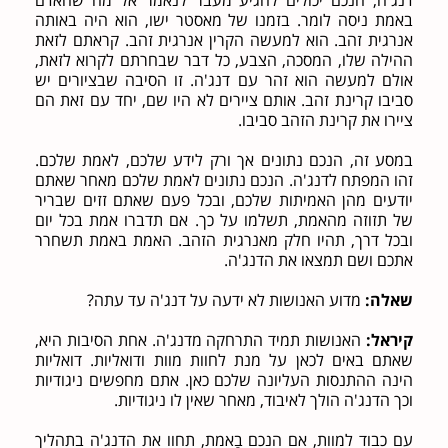
באמת ניסה לומר. בזמנו של מאסטר ישו, הוא היה באותה
אנרגית זהב. הוא למעשה הקרין אנרגית זהב. קראתם לזאת
ההילה שלו, המסכה, הצבע, כל דבר שבחרתם לקרוא לזאת,
אולם למעשה הוא זהר עם דנג'ה. זו הסיבה שבציורים יש
סביבו קרינת זהב. אותם ציירים לא היו שם, יחד עם זאת הם
ציירו את קרינת הזהב סביבו.
במסע זה, הנכם נתונים אך ורק לידע שלכם, לאמת שלכם.
זהו המפתח לדנג'ה. הנכם נתונים לאמת שלכם מאחר שאתם
יודעים מהן האמיתות שלכם, ובכל פעם שאתם זזים שבריר
של תזוזה מהאמת, תשלמו על כך. אם תדברו אמת בכל יום
ובכל דרך, תהיו חלק מאנרגית הזהב. האמת באמת תשחרר
אתכם ושם תמצאו את הדנג'ה.
שאלה:
מדוע האנושות לא ידעה על דנג'ה עד עתה?
קיראל:
האנושות תמיד התרחקה מדנג'ה. אחת הסיבות היא,
שאתם באים לכאן על מנת לחוות מוות ודואליות. דואליות
הינה ההתנסות העליונה שלכם כאן. אתם מחפשים ניגודיות
וכך הדנג'ה הולך לאיבוד, מאחר שאין לו ניגודיות.
עם כבוד למוות, אם הנכם בַאמת, תחוו את הדנג'ה בתהליך