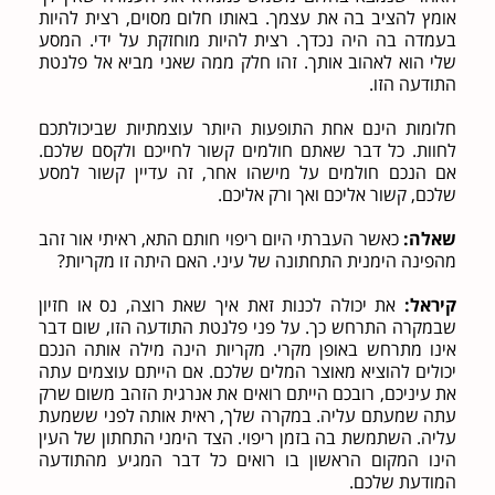
אומץ להציב בה את עצמך. באותו חלום מסוים, רצית להיות
בעמדה בה היה נכדך. רצית להיות מוחזקת על ידי. המסע
שלי הוא לאהוב אותך. זהו חלק ממה שאני מביא אל פלנטת
התודעה הזו.
חלומות הינם אחת התופעות היותר עוצמתיות שביכולתכם
לחוות. כל דבר שאתם חולמים קשור לחייכם ולקסם שלכם.
אם הנכם חולמים על מישהו אחר, זה עדיין קשור למסע
שלכם, קשור אליכם ואך ורק אליכם.
שאלה:
כאשר העברתי היום ריפוי חותם התא, ראיתי אור זהב
מהפינה הימנית התחתונה של עיני. האם היתה זו מקריות?
קיראל:
את יכולה לכנות זאת איך שאת רוצה, נס או חזיון
שבמקרה התרחש כך. על פני פלנטת התודעה הזו, שום דבר
אינו מתרחש באופן מקרי. מקריות הינה מילה אותה הנכם
יכולים להוציא מאוצר המלים שלכם. אם הייתם עוצמים עתה
את עיניכם, רובכם הייתם רואים את אנרגית הזהב משום שרק
עתה שמעתם עליה. במקרה שלך, ראית אותה לפני ששמעת
עליה. השתמשת בה בזמן ריפוי. הצד הימני התחתון של העין
הינו המקום הראשון בו רואים כל דבר המגיע מהתודעה
המודעת שלכם.