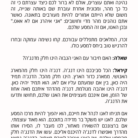
נהיגה ואתם עוצרים, אולם לא ברור לכם כיצד עצרתם כי זה
כל כך מהר, ומכונית אחרת עוברת שם באותה שנייה, זה
משום שלא הייתם אמורים להיות מעורבים בתאונה. כאשר
אתם נוהגים מהר מדי וחושבים: "אני איהרג אם לא אאט."
ובכן האטו, אם זה המסע שלכם.
זכרו, המלאכים מתפללים עבורכם. קחו נשימה עמוקה ובחרו
להרגיש טוב ביחס למסע כולו.
שאלה:
האם חיבור עם האני הגבוה הינו חלק מדנג'ה?
קיראל:
הכל סביבכם הינו דנג'ה. דנג'ה הינו חלק מהמארג
האנושי. ממארג כדור הארץ. הינו חלק מהכל. הדנג'ה תמיד
היה כאן, בין אם שמעתם עליו אם לאו. הוא תמיד יהיה כאן.
דנג'ה הינו אהבה מגולמת. דנג'ה מהדהד איתכם מאה אחוז
של הזמן, ואם אינכם מעצימים את האגו שלכם, תחושו ותדעו
את הדנג'ה.
אם תניחו לאגו לנהל את חייכם, הוא יהפוך להיות מרכז המסע
שלכם. לאגו יש משקל בר מדידה בתוככם. הוא מאוד עוצמתי.
אם ברצונכם להשאירו מאחור, לכו מעבר לו, הסירו אותו
מהדרך ואפשרו לדנג'ה להיכנס אליכם. עשו את הדנג'ה חלק
מהמסע שלכם, ואז האגו יצטרך לשבת מאחור. הדנג'ה נמצא