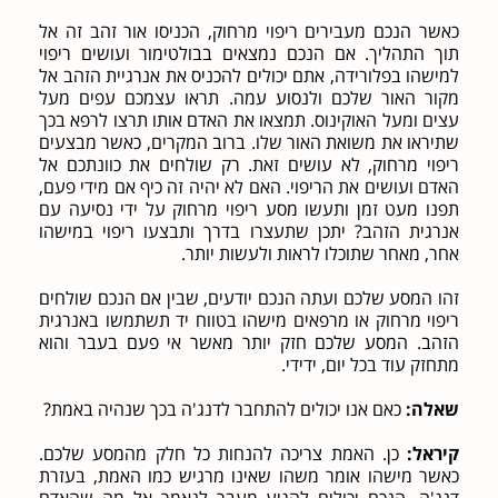
כאשר הנכם מעבירים ריפוי מרחוק, הכניסו אור זהב זה אל
תוך התהליך. אם הנכם נמצאים בבולטימור ועושים ריפוי
למישהו בפלורידה, אתם יכולים להכניס את אנרגיית הזהב אל
מקור האור שלכם ולנסוע עמה. תראו עצמכם עפים מעל
עצים ומעל האוקינוס. תמצאו את האדם אותו תרצו לרפא בכך
שתיראו את משואת האור שלו. ברוב המקרים, כאשר מבצעים
ריפוי מרחוק, לא עושים זאת. רק שולחים את כוונתכם אל
האדם ועושים את הריפוי. האם לא יהיה זה כיף אם מידי פעם,
תפנו מעט זמן ותעשו מסע ריפוי מרחוק על ידי נסיעה עם
אנרגית הזהב? יתכן שתעצרו בדרך ותבצעו ריפוי במישהו
אחר, מאחר שתוכלו לראות ולעשות יותר.
זהו המסע שלכם ועתה הנכם יודעים, שבין אם הנכם שולחים
ריפוי מרחוק או מרפאים מישהו בטווח יד תשתמשו באנרגית
הזהב. המסע שלכם חזק יותר מאשר אי פעם בעבר והוא
מתחזק עוד בכל יום, ידידי.
שאלה:
כאם אנו יכולים להתחבר לדנג'ה בכך שנהיה באמת?
קיראל:
כן. האמת צריכה להנחות כל חלק מהמסע שלכם.
כאשר מישהו אומר משהו שאינו מרגיש כמו האמת, בעזרת
דנג'ה, הנכם יכולים להגיע מעבר לנאמר אל מה שהאדם