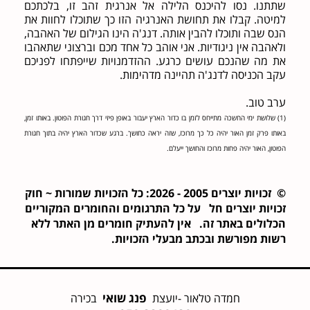
שתתנו. נסו להיכנס הלילה אל אנרגית זהב זו, בלכתכם
למיטה. קבלו את תחושת האנרגיה הזו כך שתוכלו לחוות את
הנס שבה ותוכלו להבין אותה. דנג'ה הינו הגילום של האהבה,
ולאהבה אין ניגודיות. אני אוהב כל אחד מכם וברצוני שתאהבו
את מה שהנכם עושים כרגע. ההזדמנויות שייפתחו לפניכם
עקב הכניסה לדנג'ה תהיינה מדהימות.
ערב טוב.
(1) שלושת ימי החשכה מתייחס לזמן בו כדור הארץ יעבור באופן פיזי דרך חגורת הפוטון. באותו זמן,
באותו פרק זמן האור יהיה כל כך מרוכז, שזה יראה כחושך. ברגע שכדור הארץ יהיה בתוך חגורת
הפוטון, האור יהיה פחות מרוכז והחושך ייעלם.
© זכויות יוצרים 2005 - 2026: כל הזכויות שמורות ~ חוק
זכויות יוצרים חל על כל התרגומים והחומרים המקוריים
הכלולים באתר זה. אין להעתיק חומרים מן האתר ללא
רשות מפורשת ובכתב מבעלי הזכויות.
פנג שואי
חמדה טלאור -יועצת
בכירה